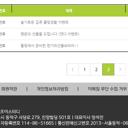
번호
제목
완료
슬기로운 집콕 플링생활 이벤트
완료
행운의 선물을 드립니다.(캔디 이벤트)
완료
플링에서 준비한 한가위선물보따리~!
1
2
3