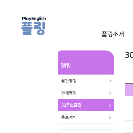
3
랭킹
월간랭킹
전체랭킹
30콤보클럽
콤보랭킹