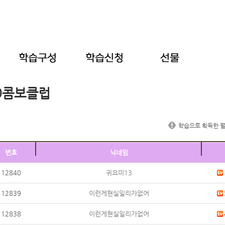
0콤보클럽
학습으로 획득한 월
번호
닉네임
12840
귀요미13
12839
이런게현실일리가없어
12838
이런게현실일리가없어