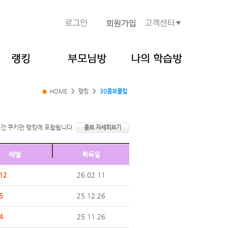
HOME
>
랭킹
>
30콤보클럽
간 쿠키만 랭킹에 포함됩니다.
콤보 자세히보기
레벨
획득일
12
26.02.11
5
25.12.26
4
25.11.26