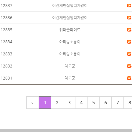
12837
이런게현실일리가없어
12836
이런게현실일리가없어
12835
워터슬라이드
12834
아리랑초롱이
12833
아리랑초롱이
12832
차모군
12831
차모군
1
2
3
4
5
6
7
8