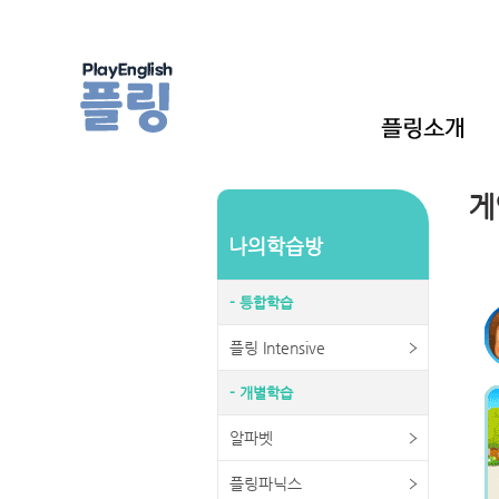
게
나의학습방
- 틍합학습
플링 Intensive
- 개별학습
알파벳
플링파닉스