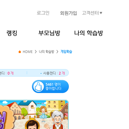
HOME
>
나의 학습방
>
게임학습
디 :
0
개
사용캔디 :
2
개
5461
명이
좋아합니다.