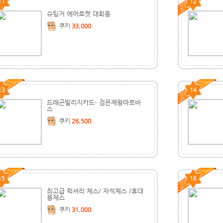
11
12
슈팅거 에어로켓 대회용
쿠키
33,000
13
14
드래곤빌리지카드- 검은제왕마르바
스
쿠키
26,500
15
16
최고급 럭셔리 체스/ 자석체스 /휴대
용체스
쿠키
31,000