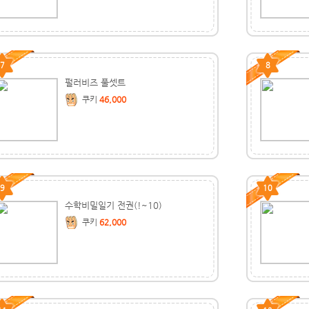
7
8
펄러비즈 풀셋트
쿠키
46,000
9
10
수학비밀일기 전권(!~10)
쿠키
62,000