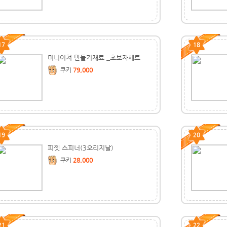
17
18
미니어쳐 만들기재료 _초보자세트
쿠키
79,000
19
20
피젯 스피너(3오리지날)
쿠키
28,000
21
22