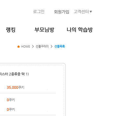
HOME
>
선물꾸러미
>
선물목록
위스터 2종류중 택 1)
35,000
쿠키
0
쿠키
0
쿠키