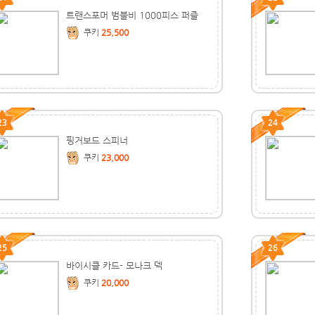
트랜스포머 범블비 1000피스 퍼즐
쿠키
25,500
23
24
핑거보드 스피너
쿠키
23,000
25
26
바이시클 카드- 모나크 덱
쿠키
20,000