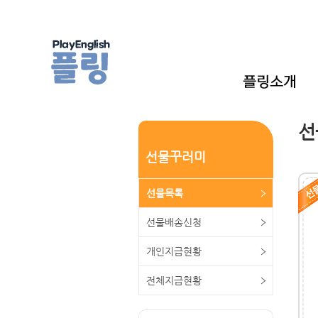
선
선물꾸러미
선물목록
선물배송신청
개인지급현황
전체지급현황