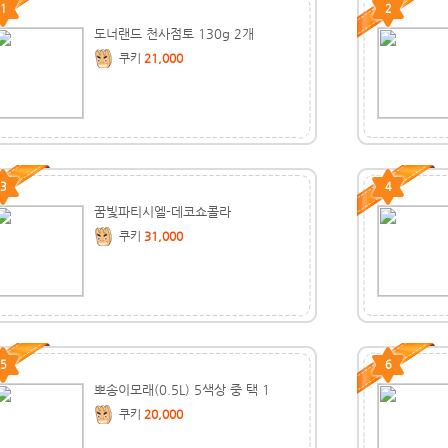
1
2
도너랜드 천사점토 130g 2개
쿠키
21,000
3
4
꿈빛파티시엘-데코쇼콜라
쿠키
31,000
5
6
뽀송이모래(0.5L) 5색상 중 택 1
쿠키
20,000