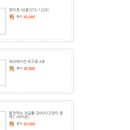
현미경 38종(STX-1200)
쿠키
43,000
레크레이션 피구공 4호
쿠키
30,000
동전먹는 저금통-강아지/고양이 중
택1 (바이온)
쿠키
20,000