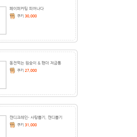
페이퍼커팅 피어나다
쿠키
30,000
동전먹는 원숭이 & 팬더 저금통
쿠키
27,000
캔디크레인- 사탕뽑기, 캔디뽑기
쿠키
31,000