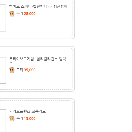
히어로 스피너-캡틴방패 or 빙글방패
쿠키
28,000
코리아보드게임- 할리갈리컵스 딜럭
스
쿠키
35,000
카카오프렌즈 교통카드
쿠키
15,000