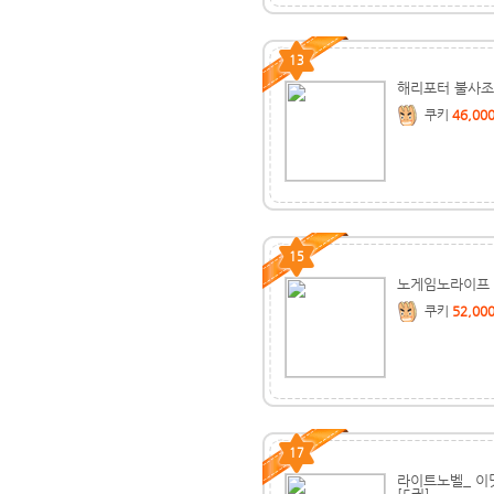
13
해리포터 불사조
쿠키
46,00
15
노게임노라이프
쿠키
52,00
17
라이트노벨_ 이