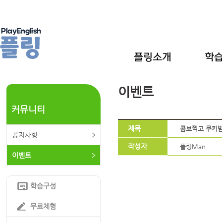
이벤트
커뮤니티
제목
콤보찍고 쿠키받
공지사항
작성자
플링Man
이벤트
학습구성
무료체험