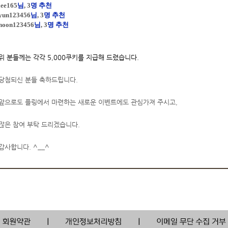
lee165
님
, 3
명 추천
yun123456
님
, 3
명 추천
hoon123456
님
, 3
명 추천
위 분들께는 각각 5,000쿠키를 지급해 드렸습니다.
당첨되신 분들 축하드립니다.
앞으로도 플링에서 마련하는 새로운 이벤트에도 관심가져 주시고,
많은 참여 부탁 드리겠습니다.
감사합니다. ^__^