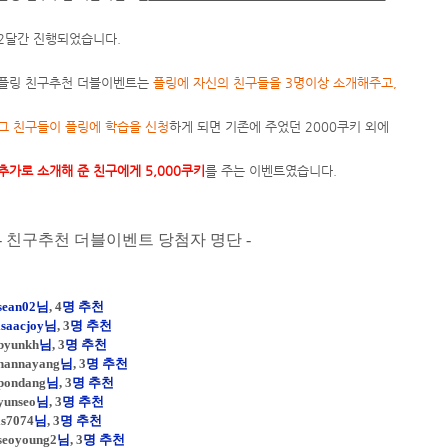
2달간 진행되었습니다.
플링 친구추천 더블이벤트는
플링에 자신의 친구들을 3명이상 소개해주고,
그 친구들이 플링에 학습을 신청
하게 되면 기존에 주었던 2000쿠키 외에
추가로 소개해 준 친구에게 5,000쿠키
를 주는 이벤트였습니다.
- 친구추천 더블이벤트 당첨자 명단 -
sean02님
, 4
명 추천
isaacjoy
님
, 3
명 추천
byunkh
님
, 3
명 추천
hannayang
님
, 3
명 추천
pondang
님
, 3
명 추천
yunseo
님
, 3
명 추천
ls7074
님
, 3
명 추천
seoyoung2
님
, 3
명 추천