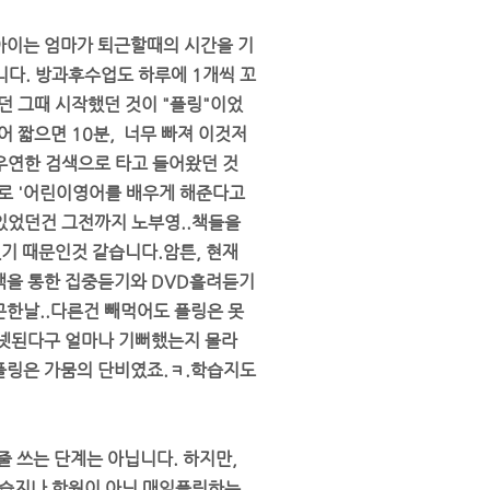
 아이는 엄마가 퇴근할때의 시간을 기
다. 방과후수업도 하루에 1개씩 꼬
던 그때 시작했던 것이 "플링"이었
어 짧으면 10분, 너무 빠져 이것저
우연한 검색으로 타고 들어왔던 것
리로 '어린이영어를 배우게 해준다고
있었던건 그전까지 노부영..책들을
기 때문인것 같습니다.암튼, 현재
책을 통한 집중듣기와 DVD흘려듣기
곤한날..다른건 빼먹어도 플링은 못
넷된다구 얼마나 기뻐했는지 몰라
플링은 가뭄의 단비였죠.ㅋ.학습지도
 쓰는 단계는 아닙니다. 하지만,
학습지나 학원이 아닌 매일플링하는