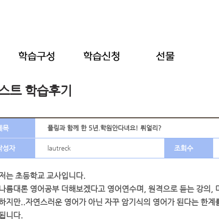
스트 학습후기
제목
플링과 함께 한 5년.학원안다녀요! 뤼얼리?
작성자
lautreck
조회수
저는 초등학교 교사입니다.
나름대론 영어공부 더해보겠다고 영어연수며, 원격으로 듣는 강의, 
하지만..자연스러운 영어가 아닌 자꾸 암기식의 영어가 된다는 한계
됩니다.