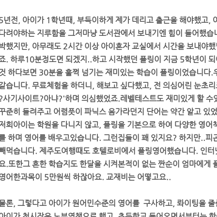
5년전, 아이가 1학년때, 부득이하게 제가 데리고 출근을 해야했고,
다려야하는 지루함을 그저마냥 도서관에서 보내기엔 힘이 들어했습니
박했지만, 아무래도 2시간 이상 아이혼자 교실에서 시간을 보내야했
죠. 하루10분정도면 되겠지..하고 시작했던 플링이 지금 5학년이 되
것 하다보면 30분을 훌쩍 넘기는 재미있는 학습이 플링이었습니다.
같습니다. 무료체험을 하더니, 해보고 싶다했고, 전 의심어린 눈초
?사기사이트?아냐?'하며 의심했었죠.레벨테스트도 재미있게 할 수
꾸준히 들려주고 어렴풋이 파닉스 음가라던지 단어는 약간 알고 있었
저희아이는 학원을 다니지 않고, 플링을 기본으로 하여 다양한 영어
를 하며 영어를 배우고있습니다. 그런집들이 꽤 있지요? 하지만..피
빼먹습니다. 제주도여행때도 호텔로비에서 플링영어했습니다. 인터
요.또한그 흔한 학습지도 한달을 시켜본적이 없는 짠순이 엄마에게 
영어한과목이 5만원씩 하잖아요. 교재비는 어떻고요..
물론, 그렇다고 아이가 원어민수준의 영어를 구사하고, 롸이팅을 줄줄
아이가 첫시작은 노부영책으로 했고, 초등학교 들어오면서부터는 