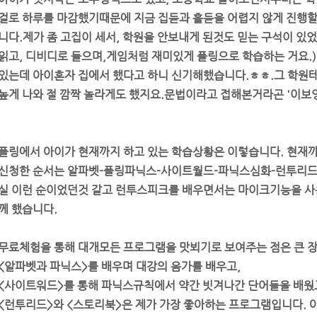
걸로 하루를 마감했기때문에 지금 집듣과 흘듣을 어렵지 않게 진행
니다.제가 좀 고집이 세서, 학원을 안보내게 된것도 믿는 구석이 있
읽고, 디비디로 들으며,게임처럼 재미있게 플링으로 학습하는 거요.
있는데 아이혼자 집에서 했다고 하니 신기해했습니다.ㅎㅎ.그 학원테스
높게 나와 절 깜짝 놀라게도 했지요.문법이라고 접해본거라곤 '이보
플링에서 아이가 현재까지 하고 있는 학습상황은 이렇습니다. 현재까
신청한 순서는 알파벳-플링파닉스-사이트월드-파닉스심화-런투리드
실 이런 순이었던것 같고 런투스피크를 배우면서는 마이크기능을 사
께 했습니다.
무료체험을 통해 대개모든 프로그램을 맛뵈기로 보여주는 점은 큰 
<알파벳과 파닉스>를 배우며 대강의 음가를 배우고,
<사이트워드>를 통해 파닉스규칙에서 약간 빗겨나간 단어들을 배웠
<런투리드>와 <스토리북>은 제가 가장 좋아하는 프로그램입니다. 