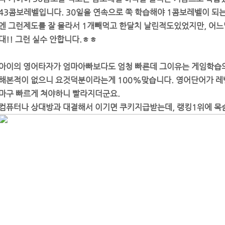
43콤보레벨입니다. 30일을 연속으로 쭉 학습해야 1콤보레벨이 되는
엔 그런제도를 잘 몰라서 1개빼먹고 한달치 날린적도있었지만, 어느달
대!! 그런 실수 안합니다.ㅎㅎ
아이의 영어타자가 엄마아빠보다도 엄청 빠른데 그이유는 게임학습
해본적이 없으니 요것덕분이라는게 100%맞습니다. 영어단어가 레
마구 빠르게 쳐야하니 빨라지더군요.
컴퓨터나 상대방과 대결해서 이기면 쿠키지급받는데, 랭킹1위에 목