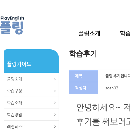
학습후기
플링가이드
제목
플링 후기입니
플링소개
작성자
soen03
학습구성
학습소개
안녕하세요~ 저
학습방법
후기를 써보려고
레벨테스트