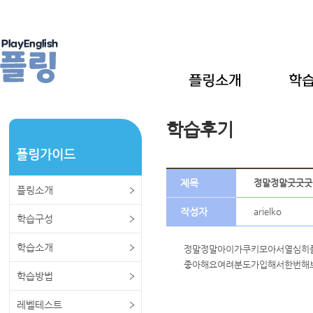
학습후기
플링가이드
제목
정말정말굿굿굿
플링소개
작성자
arielko
학습구성
학습소개
정말정말아이가쿠키모아서열심히
좋아해요여려분도가입해서한번해보
학습방법
레벨테스트