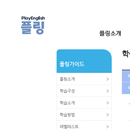
학
플링가이드
플링소개
학습구성
학습소개
학습방법
레벨테스트