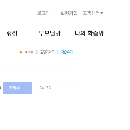
HOME
>
플링가이드
>
학습후기
4
조회수
24138