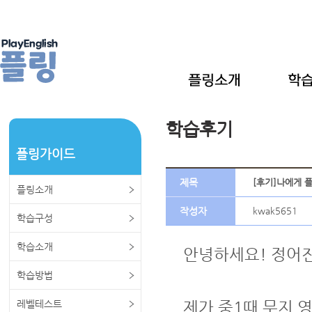
학습후기
플링가이드
제목
[후기]나에게 플
플링소개
작성자
kwak5651
학습구성
학습소개
안녕하세요! 정어
학습방법
레벨테스트
제가 중1때 무지 