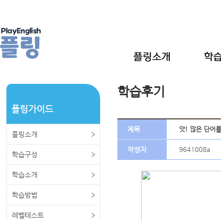
학습후기
플링가이드
제목
앗! 많은 단어를
플링소개
작성자
9641008a
학습구성
학습소개
학습방법
레벨테스트