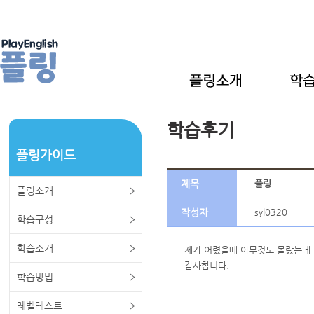
학습후기
플링가이드
제목
플링
플링소개
작성자
syl0320
학습구성
학습소개
제가 어렸을때 아무것도 몰랐는데
감사합니다.
학습방법
레벨테스트