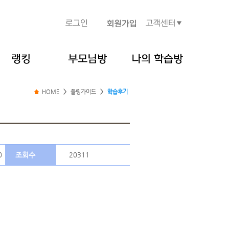
HOME
>
플링가이드
>
학습후기
0
조회수
20311