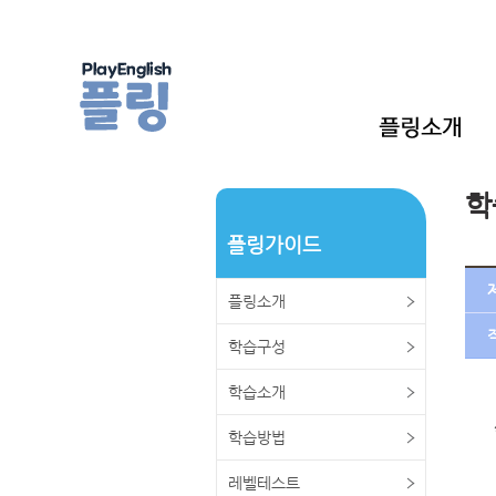
학
플링가이드
플링소개
학습구성
학습소개
학습방법
레벨테스트