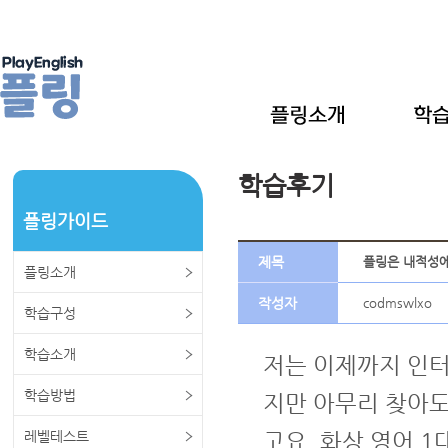
학습후기
플링가이드
제목
플링은 내적성에
플링소개
작성자
codmswlxo
학습구성
학습소개
저는 이제까지 인터
학습방법
지만 아무리 찾아도
레벨테스트
고요. 화상 영어 