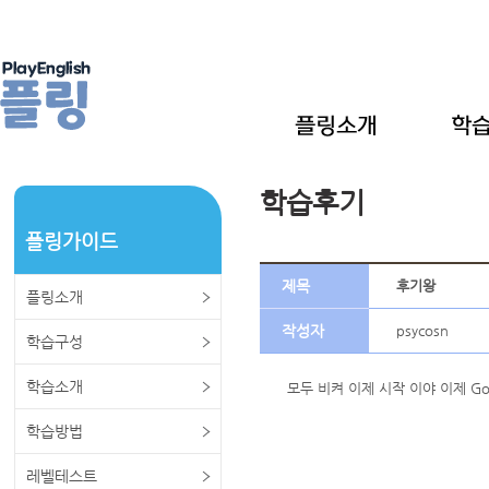
학습후기
플링가이드
제목
후기왕
플링소개
작성자
psycosn
학습구성
학습소개
모두 비켜 이제 시작 이야 이제 G
학습방법
레벨테스트