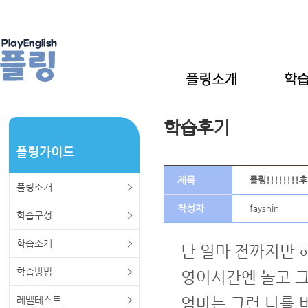
학습후기
플링가이드
제목
플링!!!!!!!!
플링소개
작성자
fayshin
학습구성
학습소개
난 얼마 전까지만 
학습방법
영어시간엔 놀고 그
레벨테스트
엄마는 그런 나를 