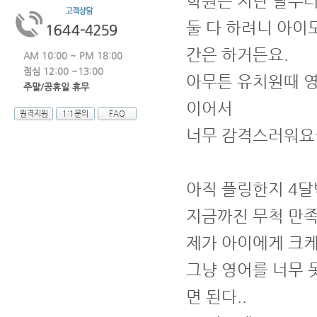
학원은 지난 달부터
둘 다 하려니 아이
간은 하거든요.
AM 10:00 ~ PM 18:00
점심 12:00 ~13:00
아무튼 유치원때 영
주말/공휴일 휴무
이어서
원격지원
1:1문의
FAQ
너무 감격스러워요
아직 플링한지 4달
지금까진 무척 만
제가 아이에게 크케
그냥 영어를 너무 
면 된다..