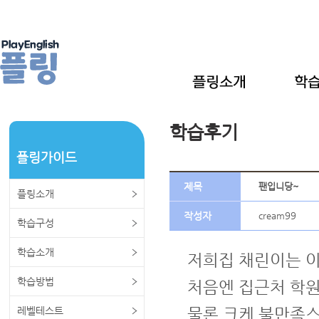
학습후기
플링가이드
제목
팬입니당~
플링소개
작성자
cream99
학습구성
학습소개
저희집 채린이는 이
학습방법
처음엔 집근처 학
레벨테스트
물론 크케 불만족