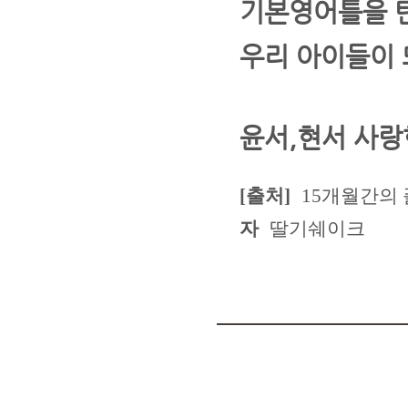
기본영어틀을 탄
우리 아이들이 
윤서,현서 사랑한
[출처]
15개월간의 
자
딸기쉐이크