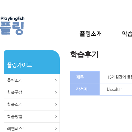
학습후기
플링가이드
제목
15개월간의 플
플링소개
작성자
biscuit11
학습구성
학습소개
학습방법
레벨테스트