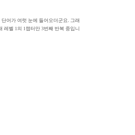
는 단어가 여럿 눈에 들어오더군요
.
그래
재 레벨
1
의
1
챕터만
3
번째 반복 중입니