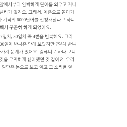
앞에서부터 완벽하게 단어를 외우고 지나
 날리가 없지요
그래서
처음으로 돌아가
.
,
가 기적의
단어를 신청해달라고 하더
6000
해서 꾸준히 하게 되었어요
.
일차
일차 즉
번을 반복해요
그러
 7
, 30
4
.
일차 반복은 안해 보았지만
일차 반복
30
7
한가지 문제가 있어요
컴퓨터로 하다 보니
.
 것을 무지하게 싫어했던 것 같아요
우리
.
일단은 눈으로 보고 읽고 그 소리를 알
.