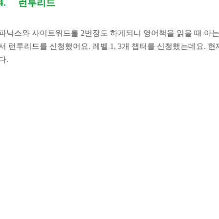
4.
런투리드
파닉스와 사이트워드를
2
번정도 하게되니 영어책을 읽을 때 아
서 런투리드를 신청했어요
.
레벨
1, 3
개 챕터를 신청했는데요
.
현
다
.