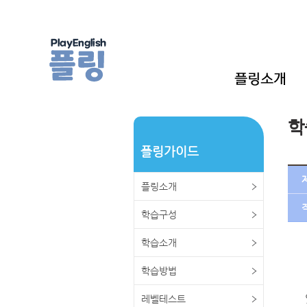
학
플링가이드
플링소개
학습구성
학습소개
학습방법
레벨테스트