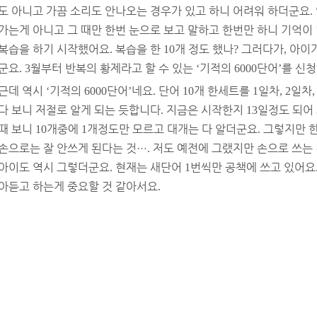
도 아니고 가끔 소리도 안나오는 경우가 있고 하니 어려워 하더군요
.
가는게 아니고 그 때만 한번 눈으로 보고 말하고 한번만 하니 기억이
복습을 하기 시작했어요
복습을 한
개 정도 했나
그러다가
아이
.
10
?
,
군요
월부터 반복의 황제라고 할 수 있는
기적의
단어
를 신청
. 3
‘
6000
’
근데 역시
기적의
단어
네요
단어
개 한세트를
일차
일차
‘
6000
’
.
10
1
, 2
,
다 보니 저절로 알게 되는 듯합니다
지금은 시작한지
일정도 되어
.
13
때 보니
개중에
개정도만 모르고 대개는 다 알더군요
그렇지만 
10
1
.
손으로는 잘 안쓰게 된다는 것
…
저도 예전에 그랬지만 손으로 쓰는
.
아이도 역시 그렇더군요
현재는 새단어
번씩만 공책에 쓰고 있어요
.
1
아듣고 하는게 중요할 것 같아서요
.