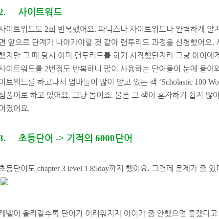
2.
사이트워드
사이트워드도
회 반복했어요
파닉스나 사이트워드나 완벽하게 알지
2
.
면 앞으로 단계가 나아가야할 것 같아 런투리드 과정을 신청했어요
.
했지만 그 때 당시 이미 런투리드를 하기 시작했던지라 그냥 아이에게
사이트워드를
번정도 반복하니 많이 사용하는 단어들이 눈에 들어
2
이트워드를 하고나서 엄마들이 많이 알고 있는 책
‘Scholastic 100 Wo
심풀이로 하고 있어요
그냥 놀이죠
물론 그 책이 혼자하기 쉽지 않
.
.
어졌어요
.
3.
초등단어
->
기적의
6000
단어
초등단어도
까지 했어요
그런데 문제가 좀 
chapter 3 level 1 85day
.
레벨이 올라갈수록 단어가 어려워지자 아이가 좀 안했으면 좋겠다고