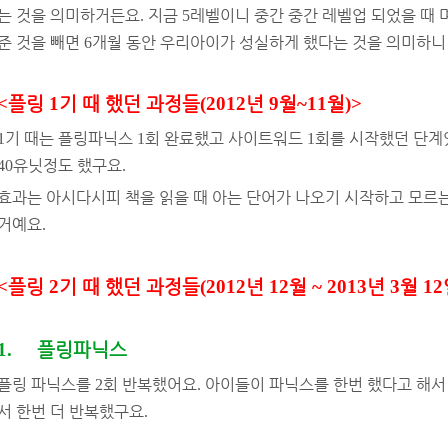
는 것을 의미하거든요
지금
레벨이니 중간 중간 레벨업 되었을 때 
.
5
준 것을 빼면
개월 동안 우리아이가 성실하게 했다는 것을 의미하니 
6
<
플링
1
기 때 했던 과정들
(2012
년
9
월
~11
월
)>
기 때는 플링파닉스
회 완료했고 사이트워드
회를 시작했던 단계
1
1
1
유닛정도 했구요
40
.
효과는 아시다시피 책을 읽을 때 아는 단어가 나오기 시작하고 모르
거예요
.
<
플링
2
기 때 했던 과정들
(2012
년
12
월
~ 2013
년
3
월
12
1.
플링파닉스
플링 파닉스를
회 반복했어요
아이들이 파닉스를 한번 했다고 해서
2
.
서 한번 더 반복했구요
.