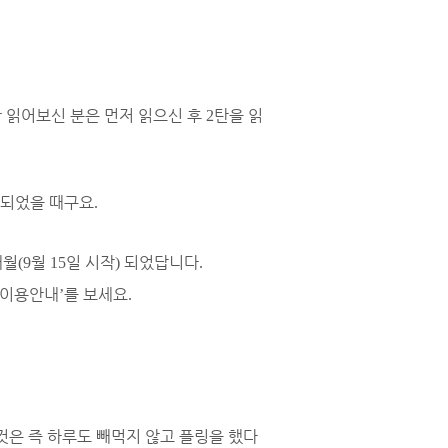
안 읽어보신 분은 먼저 읽으신 후
탄을 읽
2
 되었을 때구요
.
개월
월
일 시작
되었답니다
(9
15
)
.
이용안내
를 보세요
’
.
것은 즉 하루도 빼먹지 않고 플링을 했다