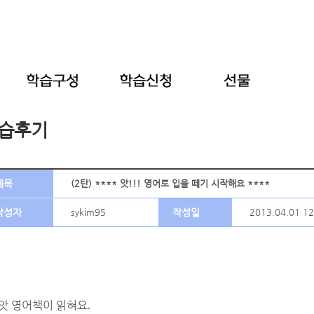
습후기
제목
(2탄) **** 앗!!! 영어로 입을 떼기 시작해요 ****
작성자
sykim95
작성일
2013.04.01 12
앗 영어책이 읽혀요
.