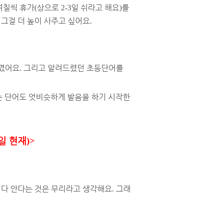
며칠씩 휴가
상으로
일 쉬라고 해요
를
(
2-3
)
그걸 더 높이 사주고 싶어요
.
였어요
그리고 알려드렸던 초등단어를
.
는 단어도 엇비슷하게 발음을 하기 시작한
일 현재
)>
 다 안다는 것은 무리라고 생각해요
그래
.