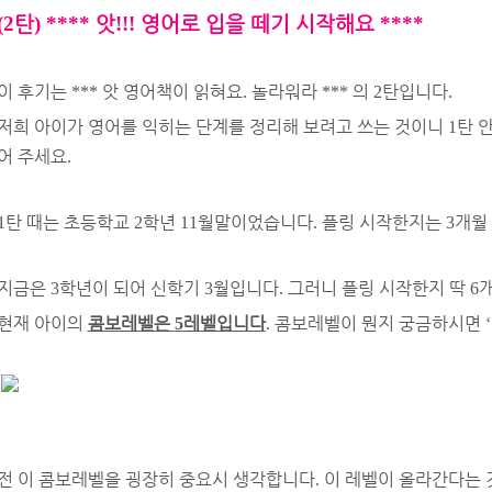
(2
탄
) ****
앗
!!!
영어로 입을 떼기 시작해요
****
이 후기는
앗 영어책이 읽혀요
놀라워라
의
탄입니다
***
.
***
2
.
저희 아이가 영어를 익히는 단계를 정리해 보려고 쓰는 것이니
탄 
1
어 주세요
.
탄 때는 초등학교
학년
월말이었습니다
플링 시작한지는
개월
1
2
11
.
3
지금은
학년이 되어 신학기
월입니다
그러니 플링 시작한지 딱
3
3
.
6
현재 아이의
콤보레벨은
레벨입니다
콤보레벨이 뭔지 궁금하시면
5
.
‘
전 이 콤보레벨을 굉장히 중요시 생각합니다
이 레벨이 올라간다는 
.