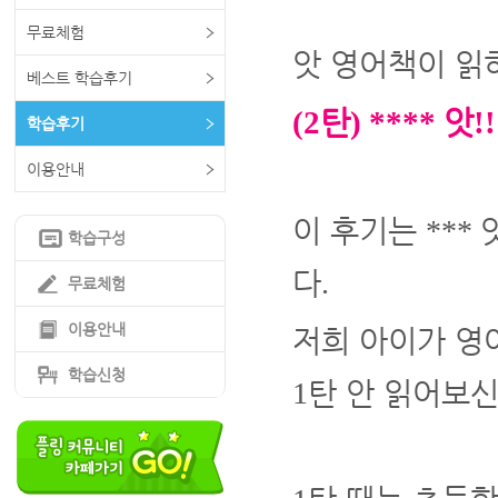
무료체험
앗 영어책이 읽
베스트 학습후기
탄
앗
(2
) ****
!
학습후기
이용안내
이 후기는
***
학습구성
다
.
무료체험
이용안내
저희 아이가 영
학습신청
탄 안 읽어보신
1