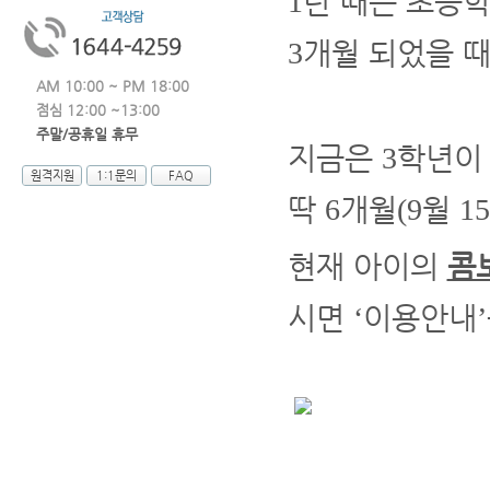
탄 때는 초등
1
개월 되었을 
3
AM 10:00 ~ PM 18:00
점심 12:00 ~13:00
주말/공휴일 휴무
지금은
학년이
3
원격지원
1:1문의
FAQ
딱
개월
월
6
(9
15
현재 아이의
콤
시면
이용안내
‘
’