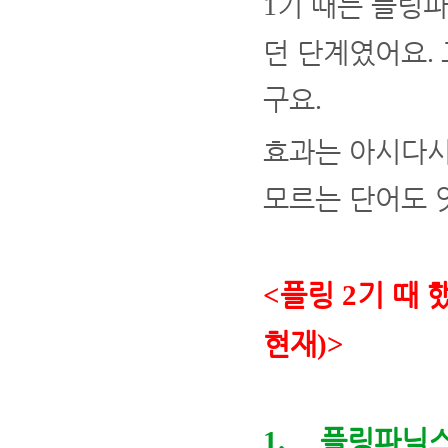
기 때는 플링
1
던 단계였어요
.
구요
.
효과는 아시다시
모르는 단어도 
플링
기 때 
<
2
현재
)>
플링파닉
1.