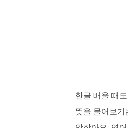
한글 배울 때도
뜻을 물어보기
않잖아요. 영