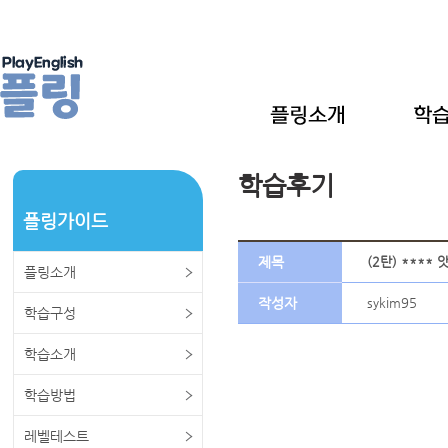
학습후기
플링가이드
제목
(2탄) ****
플링소개
작성자
sykim95
학습구성
학습소개
학습방법
레벨테스트