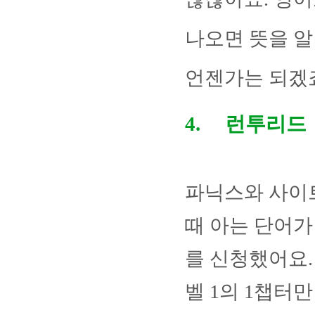
나오면 뜻을 알
언젠가는 되겠죠
4.
런투리드
파닉스와 사
때 아는 단어가
를 신청했어요
벨
1
의
1
챕터