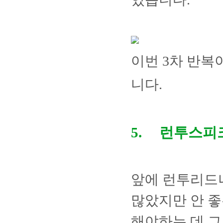
이번
3
차 반복
니다
.
5.
런투스피
앞에 런투리드나
많았지만 안 좋
해야하는 데 그