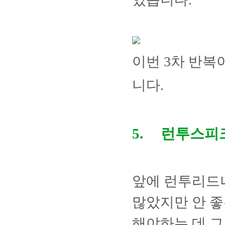
이번
3
차 반복
니다
.
5.
런투스피
앞에 런투리드나
많았지만 안 좋
해야하는 데 그