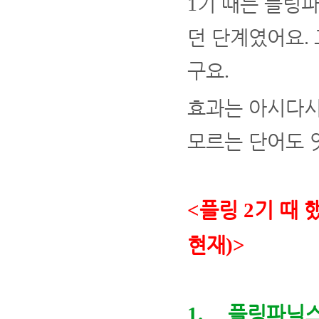
기 때는 플링
1
던 단계였어요
.
구요
.
효과는 아시다시
모르는 단어도 
플링
기 때 
<
2
현재
)>
플링파닉
1.