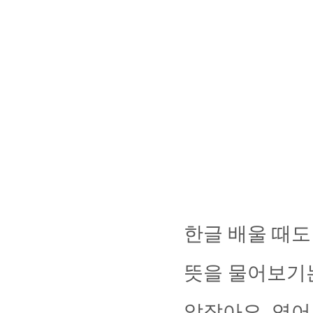
한글 배울 때도
뜻을 물어보기
않잖아요. 영