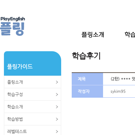
학습후기
플링가이드
제목
(2탄) ****
플링소개
작성자
sykim95
학습구성
학습소개
학습방법
레벨테스트