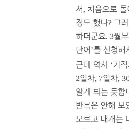
서
처음으로 돌
,
정도 했나
그러
?
하더군요
월부
. 3
단어
를 신청해
’
근데 역시
기
‘
일차
일차
2
, 7
, 3
알게 되는 듯합
반복은 안해 
모르고 대개는 