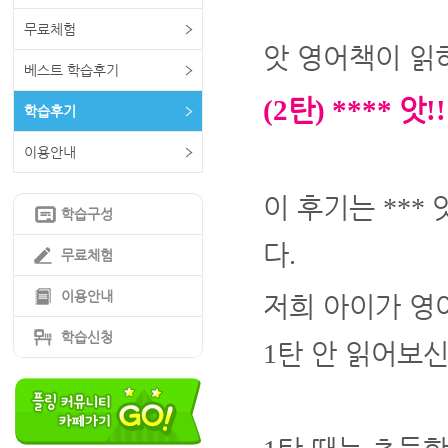
무료체험
앗 영어책이 읽
베스트 학습후기
탄
앗
(2
) ****
!
학습후기
이용안내
이 후기는
***
학습구성
다
.
무료체험
이용안내
저희 아이가 영
학습신청
탄 안 읽어보신
1