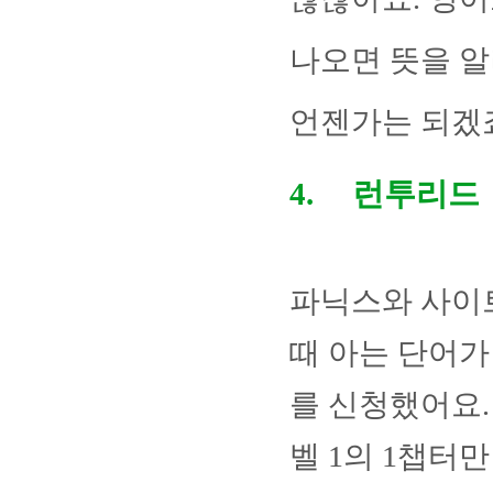
나오면 뜻을 알
언젠가는 되겠죠
4.
런투리드
파닉스와 사
때 아는 단어가
를 신청했어요
벨
1
의
1
챕터