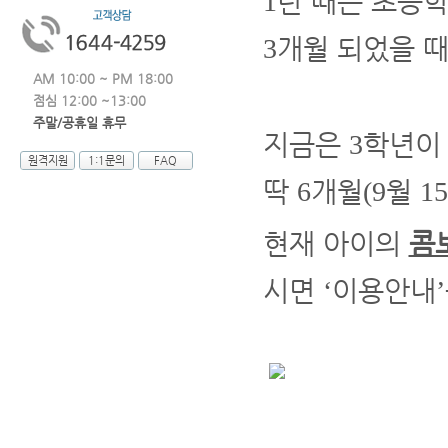
탄 때는 초등
1
개월 되었을 
3
AM 10:00 ~ PM 18:00
점심 12:00 ~13:00
주말/공휴일 휴무
지금은
학년이
3
원격지원
1:1문의
FAQ
딱
개월
월
6
(9
15
현재 아이의
콤
시면
이용안내
‘
’