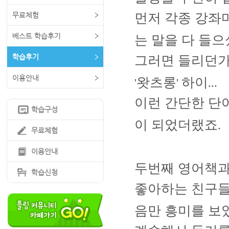
무료체험
먼저 각종 강좌
베스트 학습후기
는 말을 다 들
학습후기
그러면 들리던
이용안내
왓츠롱
하이
'
'
...
이런 간단한 단
학습구성
이 되었더랬죠
.
무료체험
이용안내
두번째 영어책
학습신청
좋아하는 친구들
음만 흥미를 보