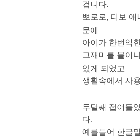
겁니다
.
뽀로로
디보 애
,
문에
아이가 한번익힌
그재미를 붙이니
있게 되었고
생활속에서 사
두달째 접어들었
다
.
예를들어 한글말