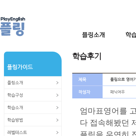
학습후기
플링가이드
제목
플링으로 영어가
플링소개
작성자
패닉여우
학습구성
학습소개
엄마표영어를 고
학습방법
다 접속해봤던 
레벨테스트
플링을 우연히 