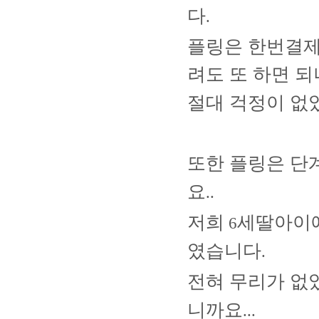
다
.
플링은 한번결제
려도 또 하면 
절대 걱정이 없
또한 플링은 단
요
..
저희
세딸아이
6
였습니다
.
전혀 무리가 없
니까요
...