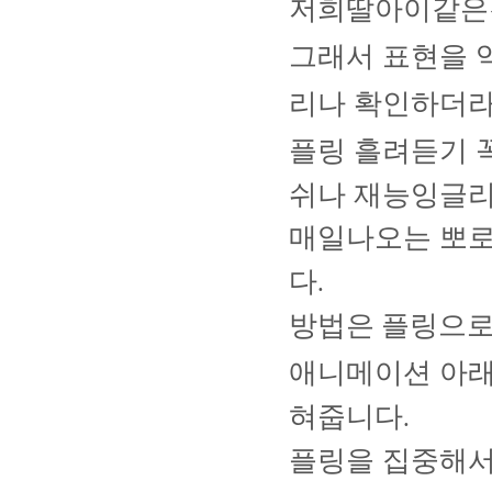
저희딸아이같은
그래서 표현을 
리나 확인하더
플링 흘려듣기 
쉬나 재능잉글
매일나오는 뽀
다
.
방법은
플링으로
애니메이션 아래
혀줍니다
.
플링을 집중해서