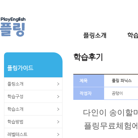
학습후기
플링가이드
제목
플링 파닉스
플링소개
작성자
곰탱이
학습구성
학습소개
다인이 송이할머
학습방법
플링무료체험에
레벨테스트