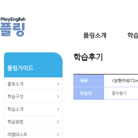
학습후기
플링가이드
제목
<상현이네/72
플링소개
작성자
종이향기
학습구성
학습소개
학습방법
레벨테스트