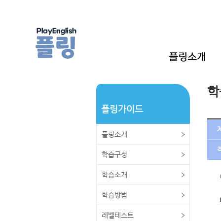
학
플링가이드
플링소개
학습구성
학습소개
학습방법
레벨테스트