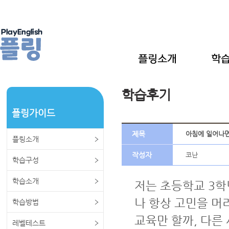
학습후기
플링가이드
제목
아침에 일어나면
플링소개
작성자
코난
학습구성
학습소개
저는 초등학교 3학
나 항상 고민을 머
학습방법
교육만 할까, 다른
레벨테스트