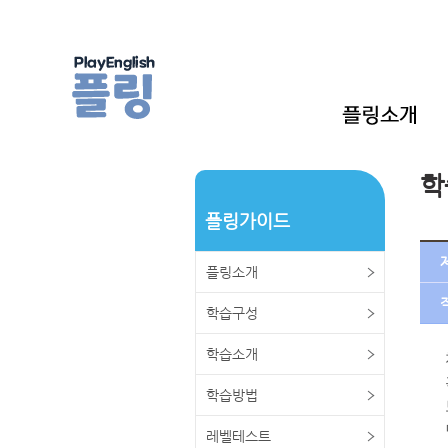
학
플링가이드
플링소개
학습구성
학습소개
학습방법
레벨테스트