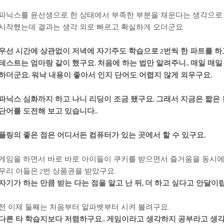
파닉스를 윤선생으로 한 상태에서 부족한 부분을 채운다는 생각으로 
시작했는데 결과는 생각 외로 빠르고 확실하게 오더군요
우선 시간에 상관없이 저녁에 자기주도 학습으로
번씩 한 파트를 하
2
테스트는 엄마랑 같이 했구요
처음에 하는 법만 알려주니
매일 매일
.
..
하더군요
워낙 내용이 좋아서 인지 단어도 어렵지 않게 외우구요
.
.
파닉스 심화까지 하고 나니 리딩이 조금 됐구요
그래서 지금은 짧은
.
단어를 도전해 보고 있습니다
..
플링의 좋은 점은 어디서든 컴퓨터가 있는 곳에서 할 수 있구요
.
게임을 하면서 바로 바로 아이들이 쿠키를 받으면서 즐거움을 동시에
우리 아들은
번 상품권을 받았구요
2
.
자기가 하는 만큼 받는 다는 점을 알고 난 뒤
더 하고 싶다고 안달이
,
전 이제 둘째는 처음부터 알파벳부터 시켜 볼려구요
..
다른 타 학습지보다 저렴하구요
게임이라고 생각하지 공부라고 생
..