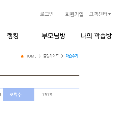
HOME
>
플링가이드
>
학습후기
9
조회수
7678