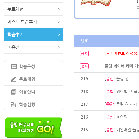
[
무료체험
베스트 학습후기
학습후기
번호
이용안내
(후기이벤트 진행중)
공지
플링 네이버 카페 개
학습구성
공지
219
[
종합
]
플링 짱
무료체험
218
[
종합
]
영어할 땐 플
이용안내
217
[
종합
]
플링 최고~!
학습신청
216
[
종합
]
호이짜
215
[
종합
]
매일매일 플