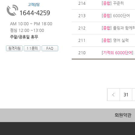
214
[
종합
]
꾸준히
213
[
종합
]
6000단어
AM 10:00 ~ PM 18:00
212
[
종합
]
플링과 함께
점심 12:00 ~13:00
주말/공휴일 휴무
211
[
종합
]
영어 실력
원격지원
1:1문의
FAQ
210
[
기적의 6000단어
]
31