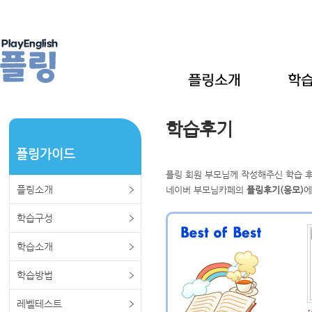
학습후기
플링가이드
플링 회원 부모님께 작성해주신 학습 후
플링소개
네이버 부모님카페의
플링후기(응모)
에
학습구성
학습소개
학습방법
레벨테스트