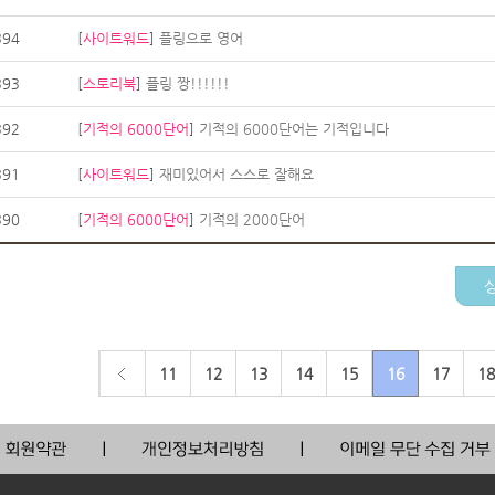
394
[
사이트워드
]
플링으로 영어
393
[
스토리북
]
플링 짱!!!!!!
392
[
기적의 6000단어
]
기적의 6000단어는 기적입니다
391
[
사이트워드
]
재미있어서 스스로 잘해요
390
[
기적의 6000단어
]
기적의 2000단어
11
12
13
14
15
16
17
18