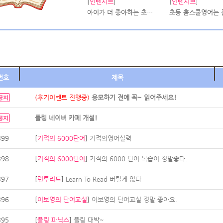
[
인텐시브
]
[
인텐시브
]
아이가 더 좋아하는 초등 홈스쿨영어 플링...
번호
제목
(후기이벤트 진행중)
응모하기 전에 꼭~ 읽어주세요!
공지
플링 네이버 카페 개설!
공지
399
[
기적의 6000단어
]
기적의영어실력
398
[
기적의 6000단어
]
기적의 6000 단어 복습이 정말좋다.
397
[
런투리드
]
Learn To Read 버릴게 없다
396
[
이보영의 단어교실
]
이보영의 단어교실 정말 좋아요.
395
[
플링 파닉스
]
플링 대박~