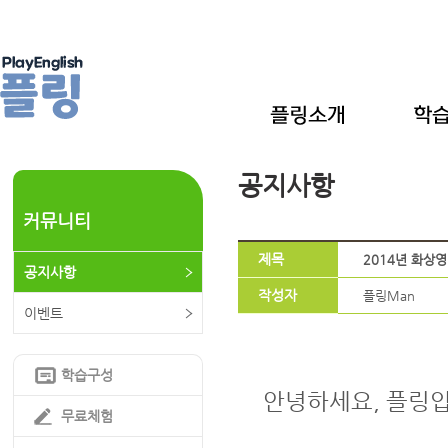
공지사항
커뮤니티
제목
2014년 화상
공지사항
작성자
플링Man
이벤트
학습구성
안녕하세요, 플링입
무료체험