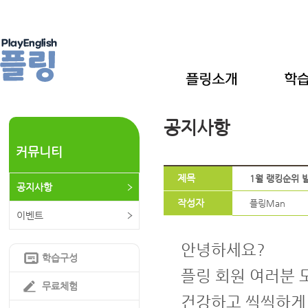
공지사항
커뮤니티
제목
1월 랭킹순위 
공지사항
작성자
플링Man
이벤트
안녕하세요?
학습구성
플링 회원 여러분 
무료체험
건강하고 씩씩하게