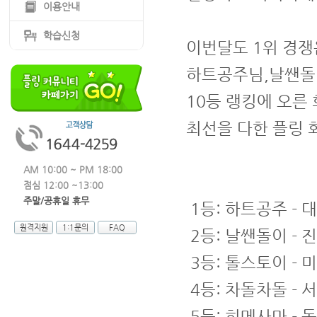
이용안내
학습신청
이번달도 1위 경쟁
하트공주님,날쌘돌
10등 랭킹에 오른
최선을 다한 플링 
AM 10:00 ~ PM 18:00
점심 12:00 ~13:00
주말/공휴일 휴무
1등: 하트공주 - 
원격지원
1:1문의
FAQ
2등: 날쌘돌이 - 
3등: 톨스토이 - 미
4등: 차돌차돌 - 
5등: 히메사마 - 