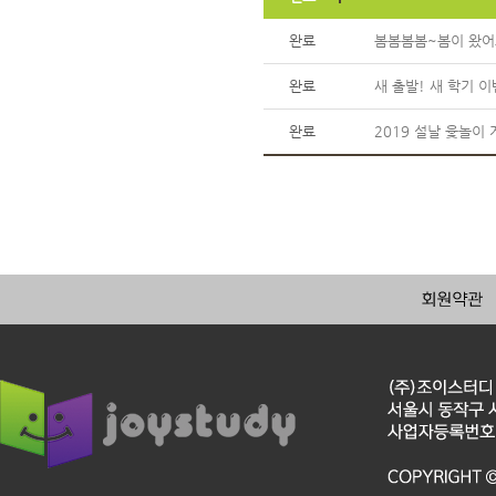
완료
봄봄봄봄~봄이 왔어
완료
새 출발! 새 학기 
완료
2019 설날 윷놀이